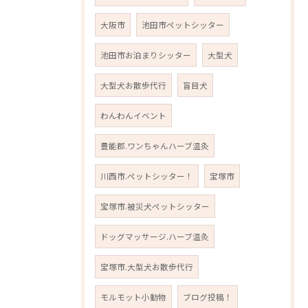
大阪市
池田市ペットシッター
池田市お泊まりシッター
大型犬
大型犬お散歩代行
盲目犬
わんわんイベント
豊能郡.ワンちゃんハーブ温灸
川西市.ペットシッター！
宝塚市
宝塚市.被災犬ペットシッター
ドッグマッサージ.ハーブ温灸
宝塚市.大型犬お散歩代行
モルモット小動物
ブログ投稿！