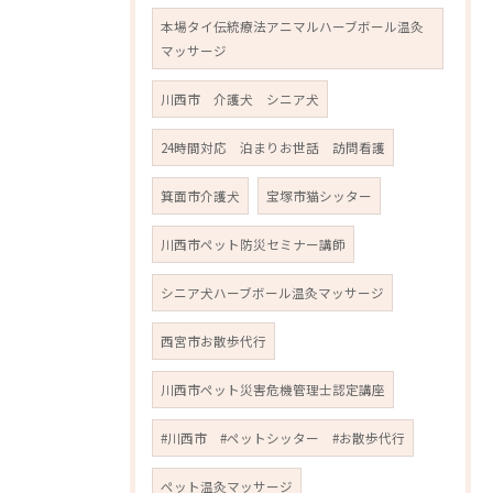
本場タイ伝統療法アニマルハーブボール温灸
マッサージ
川西市 介護犬 シニア犬
24時間対応 泊まりお世話 訪問看護
箕面市介護犬
宝塚市猫シッター
川西市ペット防災セミナー講師
シニア犬ハーブボール温灸マッサージ
西宮市お散歩代行
川西市ペット災害危機管理士認定講座
#川西市 #ペットシッター #お散歩代行
ペット温灸マッサージ