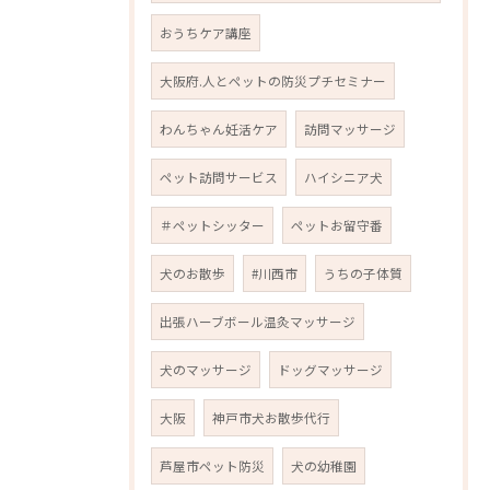
おうちケア講座
大阪府.人とペットの防災プチセミナー
わんちゃん妊活ケア
訪問マッサージ
ペット訪問サービス
ハイシニア犬
＃ペットシッター
ペットお留守番
犬のお散歩
#川西市
うちの子体質
出張ハーブボール温灸マッサージ
犬のマッサージ
ドッグマッサージ
大阪
神戸市犬お散歩代行
芦屋市ペット防災
犬の幼稚園