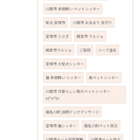
川西市 多頭飼い ペットシッター
柴犬.宝塚市
川西市 お泊まり 見守り
宝塚市 うさぎ
西宮市 マルシェ
綾部市マルシェ
ご挨拶
ハーブ温灸
宝塚市 大型犬シッター
猫 多頭飼い シッター
鳥ペットシッター
川西市 可愛らしい鳥のペットシッター
o(^o^)o
猪名川町 訪問ドッグマッサージ
宝塚市 猫シッター
猪名川町ペット防災
川西市ペット同室避難
川西市ペット防災