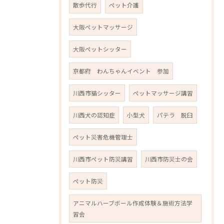
散歩代行
ペット介護
大阪ペットマッサージ
大阪ペットシッター
京都府 わんちゃんイベント 参加
川西市猫シッター
ペットマッサージ講習
川西犬の認知症
小型犬
パテラ 脱臼
ペット災害危機管理士
川西市ペット防災講習
川西市防災士の会
ペット防災
アニマルハーブボール作成体験＆施術方法学
習会