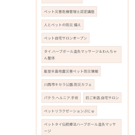
ペット災害危機管理士認定講座
人とペットの防災.備え
ペット自宅サロンオープン
タイ.ハーブボール温灸マッサージ＆わんちゃ
ん整体
能登半島地震災害ペット防災情報
川西市キセラ公園.防災カフェ
パテラ.ヘルニア.手術
初ご来店.自宅サロン
ペットリラクゼーションぷにゅ
ペットタイ伝統療法ハーブボール温灸マッサ
ージ