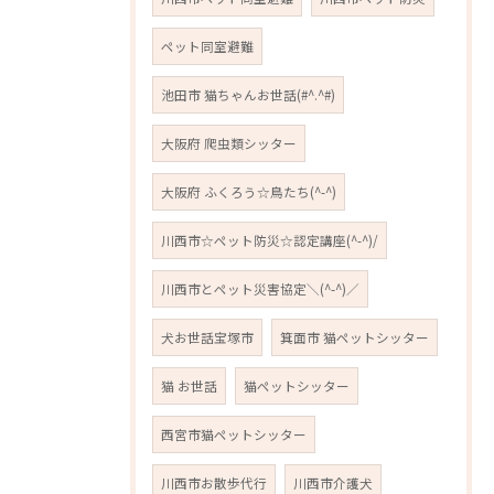
ペット同室避難
池田市 猫ちゃんお世話(#^.^#)
大阪府 爬虫類シッター
大阪府 ふくろう☆鳥たち(^-^)
川西市☆ペット防災☆認定講座(^-^)/
川西市とペット災害協定＼(^-^)／
犬お世話宝塚市
箕面市 猫ペットシッター
猫 お世話
猫ペットシッター
西宮市猫ペットシッター
川西市お散歩代行
川西市介護犬