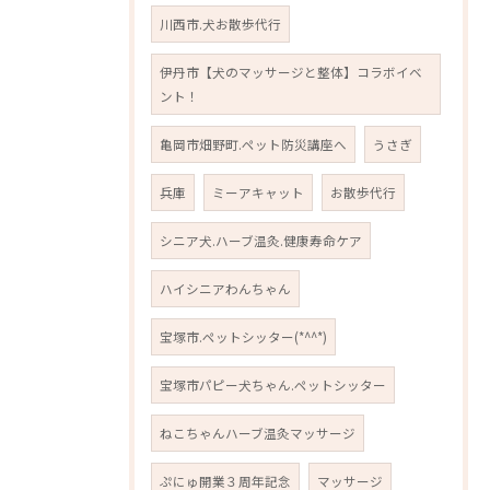
川西市.犬お散歩代行
伊丹市【犬のマッサージと整体】コラボイベ
ント！
亀岡市畑野町.ペット防災講座へ
うさぎ
兵庫
ミーアキャット
お散歩代行
シニア犬.ハーブ温灸.健康寿命ケア
ハイシニアわんちゃん
宝塚市.ペットシッター(*^^*)
宝塚市パピー犬ちゃん.ペットシッター
ねこちゃんハーブ温灸マッサージ
ぷにゅ開業３周年記念
マッサージ