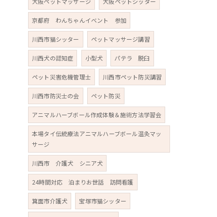
大阪ペットマッサージ
大阪ペットシッター
京都府 わんちゃんイベント 参加
川西市猫シッター
ペットマッサージ講習
川西犬の認知症
小型犬
パテラ 脱臼
ペット災害危機管理士
川西市ペット防災講習
川西市防災士の会
ペット防災
アニマルハーブボール作成体験＆施術方法学習会
本場タイ伝統療法アニマルハーブボール温灸マッ
サージ
川西市 介護犬 シニア犬
24時間対応 泊まりお世話 訪問看護
箕面市介護犬
宝塚市猫シッター