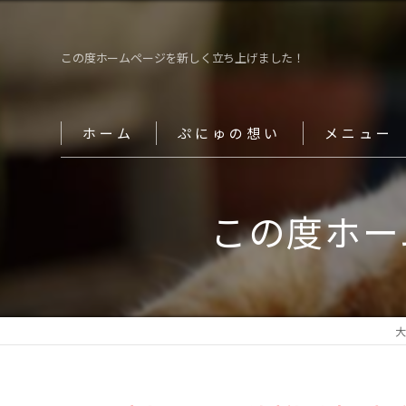
この度ホームページを新しく立ち上げました！
ホーム
ぷにゅの想い
メニュー
ペットシッタ
この度ホー
留守番
散歩代行
介護
大
マッサージ