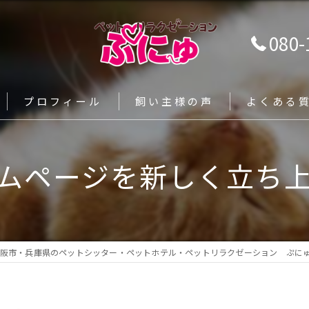
080-
プロフィール
飼い主様の声
よくある
ー
ムページを新しく立ち
阪市・兵庫県のペットシッター・ペットホテル・ペットリラクゼーション ぷに