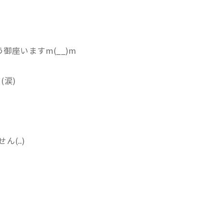
座いますm(__)m
涙)
(..)