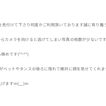
》を見付けて下さり何度かご利用頂いております誠に有り難う御
らカメラを向けると逃げてしまい写真の枚数が少ないです(
です(*^^*)
ベットやタンスの後ろに隠れて絶対に顔を見せてくれません
ますm(__)m