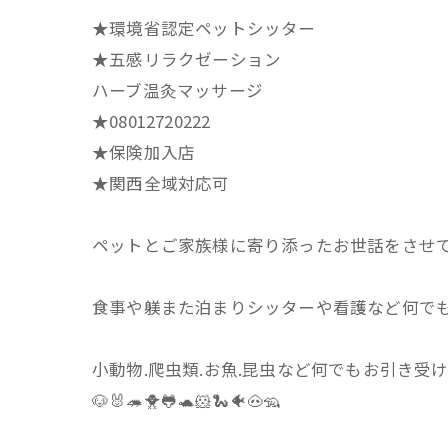
★環境省認定ペットシッター
★五感リラクゼーション
ハーブ温灸マッサージ
★08012720222
★保険加入店
★関西全域対応可
ペットとご家族様に寄り添ったお世話をさせ
食事や躾また泊まりシッターや看護など何で
小動物.爬虫類.お魚.昆虫など何でもお引き受
🐶🐰🦔🐥🐸🐢🐹🐍🐠🐽🦡