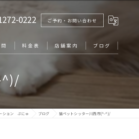
1272-0222
ご予約・お問い合わせ
質問
料金表
店舗案内
ブログ
)/
ーション ぷにゅ
ブログ
猫ペットシッター川西市(^-^)/