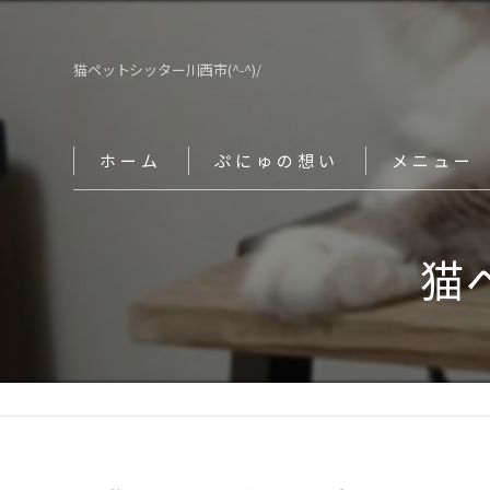
猫ペットシッター川西市(^-^)/
ホーム
ぷにゅの想い
メニュー
ペットシッタ
猫
留守番
散歩代行
介護
マッサージ