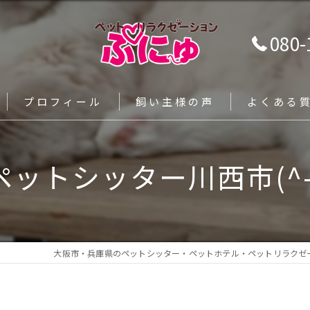
080-
プロフィール
飼い主様の声
よくある
ー
ペットシッター川西市(^-^
大阪市・兵庫県のペットシッター・ペットホテル・ペットリラクゼ