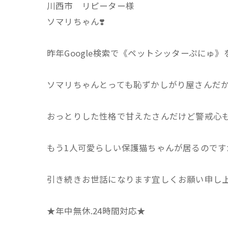
川西市 リピーター様
ソマリちゃん❣️
昨年Google検索で《ペットシッターぷにゅ
ソマリちゃんとっても恥ずかしがり屋さんだか
おっとりした性格で甘えたさんだけど警戒心も強め
もう1人可愛らしい保護猫ちゃんが居るのですが
引き続きお世話になります宜しくお願い申し上げ
★年中無休.24時間対応★