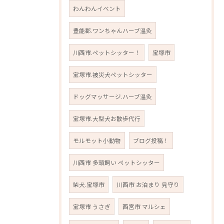
わんわんイベント
豊能郡.ワンちゃんハーブ温灸
川西市.ペットシッター！
宝塚市
宝塚市.被災犬ペットシッター
ドッグマッサージ.ハーブ温灸
宝塚市.大型犬お散歩代行
モルモット小動物
ブログ投稿！
川西市 多頭飼い ペットシッター
柴犬.宝塚市
川西市 お泊まり 見守り
宝塚市 うさぎ
西宮市 マルシェ