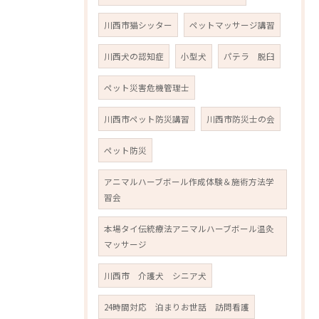
川西市猫シッター
ペットマッサージ講習
川西犬の認知症
小型犬
パテラ 脱臼
ペット災害危機管理士
川西市ペット防災講習
川西市防災士の会
ペット防災
アニマルハーブボール作成体験＆施術方法学
習会
本場タイ伝統療法アニマルハーブボール温灸
マッサージ
川西市 介護犬 シニア犬
24時間対応 泊まりお世話 訪問看護