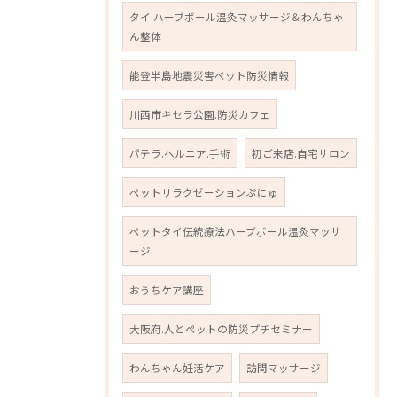
タイ.ハーブボール温灸マッサージ＆わんちゃ
ん整体
能登半島地震災害ペット防災情報
川西市キセラ公園.防災カフェ
パテラ.ヘルニア.手術
初ご来店.自宅サロン
ペットリラクゼーションぷにゅ
ペットタイ伝統療法ハーブボール温灸マッサ
ージ
おうちケア講座
大阪府.人とペットの防災プチセミナー
わんちゃん妊活ケア
訪問マッサージ