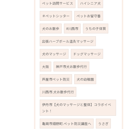
ペット訪問サービス
ハイシニア犬
＃ペットシッター
ペットお留守番
犬のお散歩
#川西市
うちの子体質
出張ハーブボール温灸マッサージ
犬のマッサージ
ドッグマッサージ
大阪
神戸市犬お散歩代行
芦屋市ペット防災
犬の幼稚園
川西市.犬お散歩代行
伊丹市【犬のマッサージと整体】コラボイベ
ント！
亀岡市畑野町.ペット防災講座へ
うさぎ