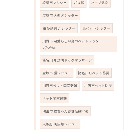
綾部市マルシェ
ご挨拶
ハーブ温灸
宝塚市 大型犬シッター
猫 多頭飼い シッター
鳥ペットシッター
川西市 可愛らしい鳥のペットシッター
o(^o^)o
猪名川町 訪問ドッグマッサージ
宝塚市 猫シッター
猪名川町ペット防災
川西市ペット同室避難
川西市ペット防災
ペット同室避難
池田市 猫ちゃんお世話(#^.^#)
大阪府 爬虫類シッター