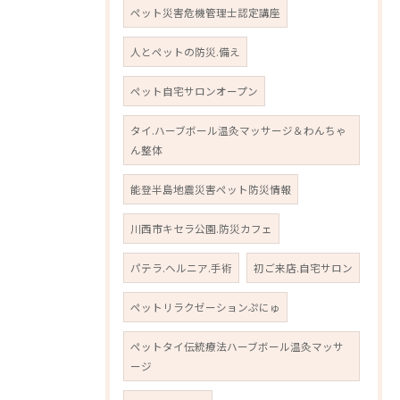
ペット災害危機管理士認定講座
人とペットの防災.備え
ペット自宅サロンオープン
タイ.ハーブボール温灸マッサージ＆わんちゃ
ん整体
能登半島地震災害ペット防災情報
川西市キセラ公園.防災カフェ
パテラ.ヘルニア.手術
初ご来店.自宅サロン
ペットリラクゼーションぷにゅ
ペットタイ伝統療法ハーブボール温灸マッサ
ージ