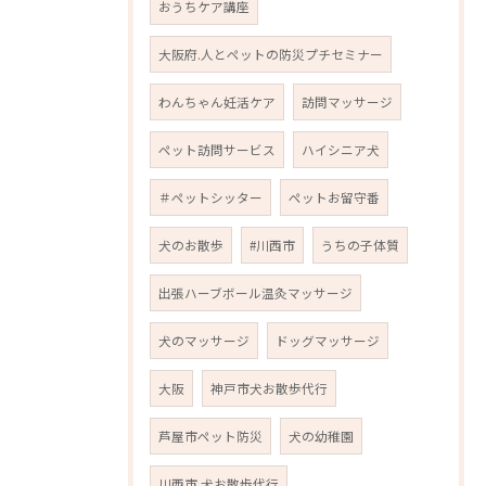
おうちケア講座
大阪府.人とペットの防災プチセミナー
わんちゃん妊活ケア
訪問マッサージ
ペット訪問サービス
ハイシニア犬
＃ペットシッター
ペットお留守番
犬のお散歩
#川西市
うちの子体質
出張ハーブボール温灸マッサージ
犬のマッサージ
ドッグマッサージ
大阪
神戸市犬お散歩代行
芦屋市ペット防災
犬の幼稚園
川西市.犬お散歩代行