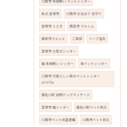
川西市 多頭飼い ペットシッター
柴犬.宝塚市
川西市 お泊まり 見守り
宝塚市 うさぎ
西宮市 マルシェ
綾部市マルシェ
ご挨拶
ハーブ温灸
宝塚市 大型犬シッター
猫 多頭飼い シッター
鳥ペットシッター
川西市 可愛らしい鳥のペットシッター
o(^o^)o
猪名川町 訪問ドッグマッサージ
宝塚市 猫シッター
猪名川町ペット防災
川西市ペット同室避難
川西市ペット防災