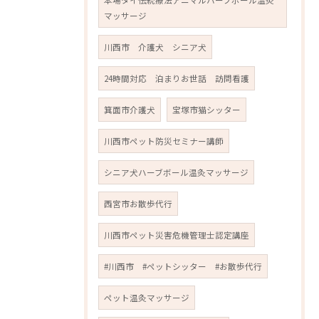
本場タイ伝統療法アニマルハーブボール温灸
マッサージ
川西市 介護犬 シニア犬
24時間対応 泊まりお世話 訪問看護
箕面市介護犬
宝塚市猫シッター
川西市ペット防災セミナー講師
シニア犬ハーブボール温灸マッサージ
西宮市お散歩代行
川西市ペット災害危機管理士認定講座
#川西市 #ペットシッター #お散歩代行
ペット温灸マッサージ