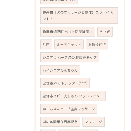
伊丹市【犬のマッサージと整体】コラボイベ
ント！
亀岡市畑野町.ペット防災講座へ
うさぎ
兵庫
ミーアキャット
お散歩代行
シニア犬.ハーブ温灸.健康寿命ケア
ハイシニアわんちゃん
宝塚市.ペットシッター(*^^*)
宝塚市パピー犬ちゃん.ペットシッター
ねこちゃんハーブ温灸マッサージ
ぷにゅ開業３周年記念
マッサージ