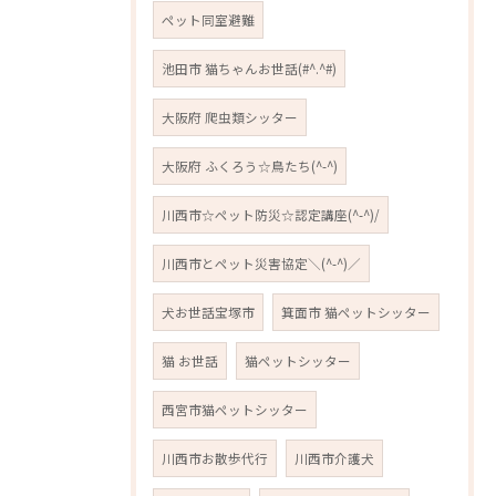
ペット同室避難
池田市 猫ちゃんお世話(#^.^#)
大阪府 爬虫類シッター
大阪府 ふくろう☆鳥たち(^-^)
川西市☆ペット防災☆認定講座(^-^)/
川西市とペット災害協定＼(^-^)／
犬お世話宝塚市
箕面市 猫ペットシッター
猫 お世話
猫ペットシッター
西宮市猫ペットシッター
川西市お散歩代行
川西市介護犬