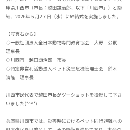
庫県川西市（市長：越田謙治郎、以下「川西市」）と締
結、2026年５月2７日（水）に締結式を実施しました。
【写真右から】
◇一般社団法人全日本動物専門教育協会 大野 公嗣
理事長
◇川西市 越田謙治郎 市長
◇特定非営利活動法人ペット災害危機管理士会 鈴木
清隆 理事長
川西市民代表で越田市長がツーショットを撮影して下さ
いました(*^^*)
兵庫県川西市では、災害時におけるペット同行避難への
対応強化を目的として、その整備を進めており、本会の