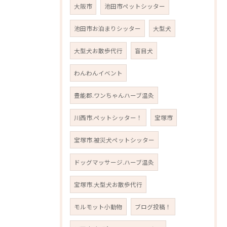
大阪市
池田市ペットシッター
池田市お泊まりシッター
大型犬
大型犬お散歩代行
盲目犬
わんわんイベント
豊能郡.ワンちゃんハーブ温灸
川西市.ペットシッター！
宝塚市
宝塚市.被災犬ペットシッター
ドッグマッサージ.ハーブ温灸
宝塚市.大型犬お散歩代行
モルモット小動物
ブログ投稿！