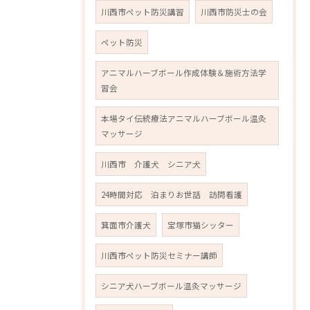
川西市ペット防災講習
川西市防災士の会
ペット防災
アニマルハーブボール作成体験＆施術方法学
習会
本場タイ伝統療法アニマルハーブボール温灸
マッサージ
川西市 介護犬 シニア犬
24時間対応 泊まりお世話 訪問看護
箕面市介護犬
宝塚市猫シッター
川西市ペット防災セミナー講師
シニア犬ハーブボール温灸マッサージ