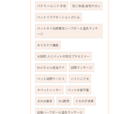
パテラ.ヘルニア.手術
初ご来店.自宅サロン
ペットリラクゼーションぷにゅ
ペットタイ伝統療法ハーブボール温灸マッサ
ージ
おうちケア講座
大阪府.人とペットの防災プチセミナー
わんちゃん妊活ケア
訪問マッサージ
ペット訪問サービス
ハイシニア犬
＃ペットシッター
ペットお留守番
犬のお散歩
#川西市
うちの子体質
出張ハーブボール温灸マッサージ