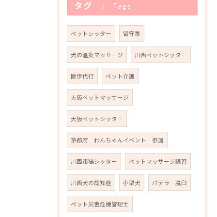
タグ
Tags
ペットシッター
留守番
犬の温灸マッサージ
川西ペットシッター
散歩代行
ペット介護
大阪ペットマッサージ
大阪ペットシッター
京都府 わんちゃんイベント 参加
川西市猫シッター
ペットマッサージ講習
川西犬の認知症
小型犬
パテラ 脱臼
ペット災害危機管理士