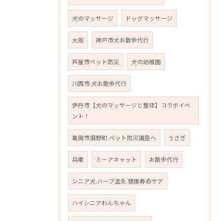
犬のマッサージ
ドッグマッサージ
大阪
神戸市犬お散歩代行
芦屋市ペット防災
犬の幼稚園
川西市.犬お散歩代行
伊丹市【犬のマッサージと整体】コラボイベ
ント！
亀岡市畑野町.ペット防災講座へ
うさぎ
兵庫
ミーアキャット
お散歩代行
シニア犬.ハーブ温灸.健康寿命ケア
ハイシニアわんちゃん