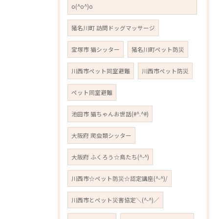
o(^o^)o
猪名川町 訪問ドッグマッサージ
宝塚市 猫シッター
猪名川町ペット防災
川西市ペット同室避難
川西市ペット防災
ペット同室避難
池田市 猫ちゃんお世話(#^.^#)
大阪府 爬虫類シッター
大阪府 ふくろう☆鳥たち(^-^)
川西市☆ペット防災☆認定講座(^-^)/
川西市とペット災害協定＼(^-^)／