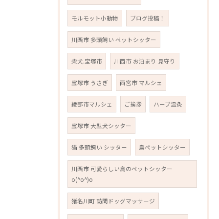
モルモット小動物
ブログ投稿！
川西市 多頭飼い ペットシッター
柴犬.宝塚市
川西市 お泊まり 見守り
宝塚市 うさぎ
西宮市 マルシェ
綾部市マルシェ
ご挨拶
ハーブ温灸
宝塚市 大型犬シッター
猫 多頭飼い シッター
鳥ペットシッター
川西市 可愛らしい鳥のペットシッター
o(^o^)o
猪名川町 訪問ドッグマッサージ