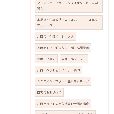
アニマルハーブボール作成体験＆施術方法学
習会
本場タイ伝統療法アニマルハーブボール温灸
マッサージ
川西市 介護犬 シニア犬
24時間対応 泊まりお世話 訪問看護
箕面市介護犬
宝塚市猫シッター
川西市ペット防災セミナー講師
シニア犬ハーブボール温灸マッサージ
西宮市お散歩代行
川西市ペット災害危機管理士認定講座