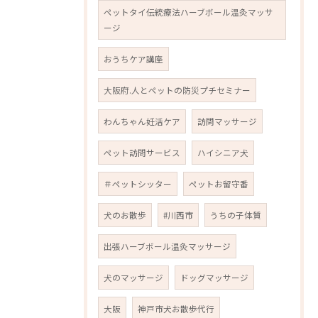
ペットタイ伝統療法ハーブボール温灸マッサ
ージ
おうちケア講座
大阪府.人とペットの防災プチセミナー
わんちゃん妊活ケア
訪問マッサージ
ペット訪問サービス
ハイシニア犬
＃ペットシッター
ペットお留守番
犬のお散歩
#川西市
うちの子体質
出張ハーブボール温灸マッサージ
犬のマッサージ
ドッグマッサージ
大阪
神戸市犬お散歩代行