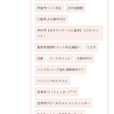
芦屋市ペット防災
犬の幼稚園
川西市.犬お散歩代行
伊丹市【犬のマッサージと整体】コラボイベ
ント！
亀岡市畑野町.ペット防災講座へ
うさぎ
兵庫
ミーアキャット
お散歩代行
シニア犬.ハーブ温灸.健康寿命ケア
ハイシニアわんちゃん
宝塚市.ペットシッター(*^^*)
宝塚市パピー犬ちゃん.ペットシッター