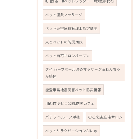
#川西市 #ペットシッター #お散歩代行
ペット温灸マッサージ
ペット災害危機管理士認定講座
人とペットの防災.備え
ペット自宅サロンオープン
タイ.ハーブボール温灸マッサージ＆わんちゃ
ん整体
能登半島地震災害ペット防災情報
川西市キセラ公園.防災カフェ
パテラ.ヘルニア.手術
初ご来店.自宅サロン
ペットリラクゼーションぷにゅ