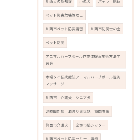
川西犬の認知症
小型犬
パテラ 脱臼
ペット災害危機管理士
川西市ペット防災講習
川西市防災士の会
ペット防災
アニマルハーブボール作成体験＆施術方法学
習会
本場タイ伝統療法アニマルハーブボール温灸
マッサージ
川西市 介護犬 シニア犬
24時間対応 泊まりお世話 訪問看護
箕面市介護犬
宝塚市猫シッター
川西市ペット防災セミナー講師