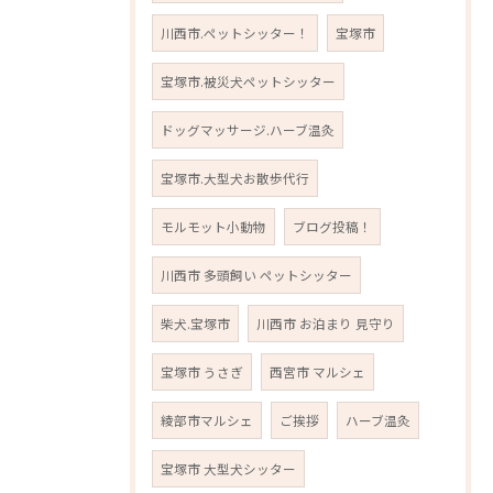
川西市.ペットシッター！
宝塚市
宝塚市.被災犬ペットシッター
ドッグマッサージ.ハーブ温灸
宝塚市.大型犬お散歩代行
モルモット小動物
ブログ投稿！
川西市 多頭飼い ペットシッター
柴犬.宝塚市
川西市 お泊まり 見守り
宝塚市 うさぎ
西宮市 マルシェ
綾部市マルシェ
ご挨拶
ハーブ温灸
宝塚市 大型犬シッター