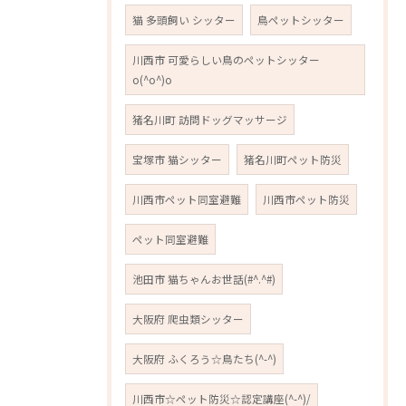
猫 多頭飼い シッター
鳥ペットシッター
川西市 可愛らしい鳥のペットシッター
o(^o^)o
猪名川町 訪問ドッグマッサージ
宝塚市 猫シッター
猪名川町ペット防災
川西市ペット同室避難
川西市ペット防災
ペット同室避難
池田市 猫ちゃんお世話(#^.^#)
大阪府 爬虫類シッター
大阪府 ふくろう☆鳥たち(^-^)
川西市☆ペット防災☆認定講座(^-^)/