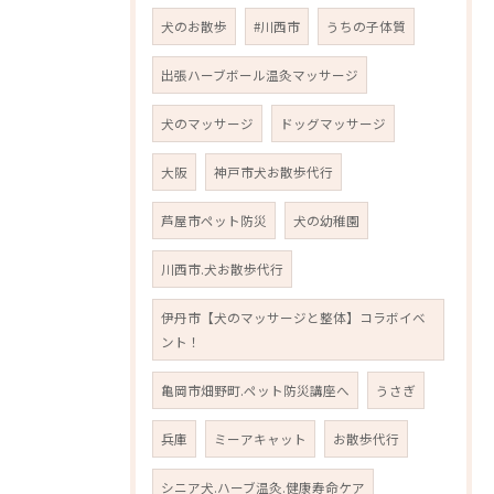
犬のお散歩
#川西市
うちの子体質
出張ハーブボール温灸マッサージ
犬のマッサージ
ドッグマッサージ
大阪
神戸市犬お散歩代行
芦屋市ペット防災
犬の幼稚園
川西市.犬お散歩代行
伊丹市【犬のマッサージと整体】コラボイベ
ント！
亀岡市畑野町.ペット防災講座へ
うさぎ
兵庫
ミーアキャット
お散歩代行
シニア犬.ハーブ温灸.健康寿命ケア