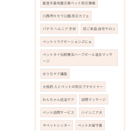
能登半島地震災害ペット防災情報
川西市キセラ公園.防災カフェ
パテラ.ヘルニア.手術
初ご来店.自宅サロン
ペットリラクゼーションぷにゅ
ペットタイ伝統療法ハーブボール温灸マッサ
ージ
おうちケア講座
大阪府.人とペットの防災プチセミナー
わんちゃん妊活ケア
訪問マッサージ
ペット訪問サービス
ハイシニア犬
＃ペットシッター
ペットお留守番