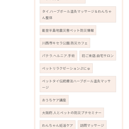
タイ.ハーブボール温灸マッサージ＆わんちゃ
ん整体
能登半島地震災害ペット防災情報
川西市キセラ公園.防災カフェ
パテラ.ヘルニア.手術
初ご来店.自宅サロン
ペットリラクゼーションぷにゅ
ペットタイ伝統療法ハーブボール温灸マッサ
ージ
おうちケア講座
大阪府.人とペットの防災プチセミナー
わんちゃん妊活ケア
訪問マッサージ