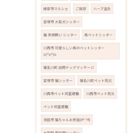
綾部市マルシェ
ご挨拶
ハーブ温灸
宝塚市 大型犬シッター
猫 多頭飼い シッター
鳥ペットシッター
川西市 可愛らしい鳥のペットシッター
o(^o^)o
猪名川町 訪問ドッグマッサージ
宝塚市 猫シッター
猪名川町ペット防災
川西市ペット同室避難
川西市ペット防災
ペット同室避難
池田市 猫ちゃんお世話(#^.^#)
大阪府 爬虫類シッター