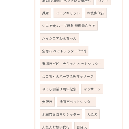
亀岡市畑野町.ペット防災講座へ
うさぎ
兵庫
ミーアキャット
お散歩代行
シニア犬.ハーブ温灸.健康寿命ケア
ハイシニアわんちゃん
宝塚市.ペットシッター(*^^*)
宝塚市パピー犬ちゃん.ペットシッター
ねこちゃんハーブ温灸マッサージ
ぷにゅ開業３周年記念
マッサージ
大阪市
池田市ペットシッター
池田市お泊まりシッター
大型犬
大型犬お散歩代行
盲目犬