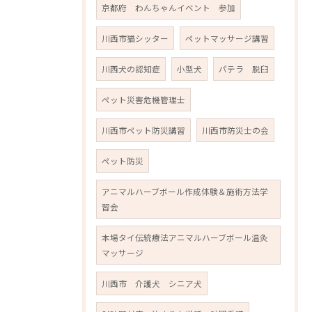
京都府 わんちゃんイベント 参加
川西市猫シッター
ペットマッサージ講習
川西犬の認知症
小型犬
パテラ 脱臼
ペット災害危機管理士
川西市ペット防災講習
川西市防災士の会
ペット防災
アニマルハーブボール作成体験＆施術方法学
習会
本場タイ伝統療法アニマルハーブボール温灸
マッサージ
川西市 介護犬 シニア犬