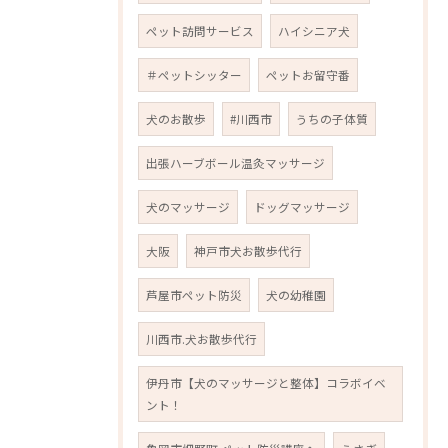
ペット訪問サービス
ハイシニア犬
＃ペットシッター
ペットお留守番
犬のお散歩
#川西市
うちの子体質
出張ハーブボール温灸マッサージ
犬のマッサージ
ドッグマッサージ
大阪
神戸市犬お散歩代行
芦屋市ペット防災
犬の幼稚園
川西市.犬お散歩代行
伊丹市【犬のマッサージと整体】コラボイベ
ント！