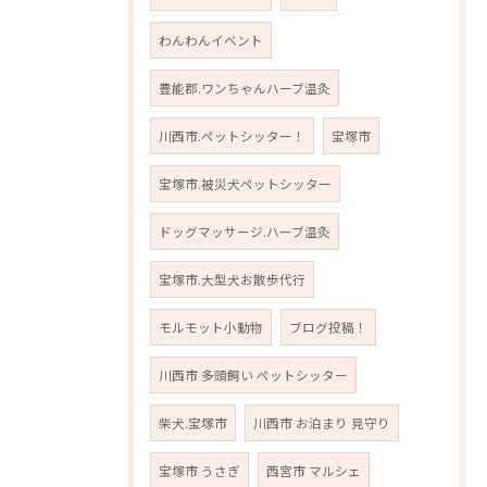
わんわんイベント
豊能郡.ワンちゃんハーブ温灸
川西市.ペットシッター！
宝塚市
宝塚市.被災犬ペットシッター
ドッグマッサージ.ハーブ温灸
宝塚市.大型犬お散歩代行
モルモット小動物
ブログ投稿！
川西市 多頭飼い ペットシッター
柴犬.宝塚市
川西市 お泊まり 見守り
宝塚市 うさぎ
西宮市 マルシェ