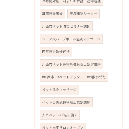
24時間対応 泊まりお世話 訪問看護
箕面市介護犬
宝塚市猫シッター
川西市ペット防災セミナー講師
シニア犬ハーブボール温灸マッサージ
西宮市お散歩代行
川西市ペット災害危機管理士認定講座
#川西市 #ペットシッター #お散歩代行
ペット温灸マッサージ
ペット災害危機管理士認定講座
人とペットの防災.備え
ペット自宅サロンオープン