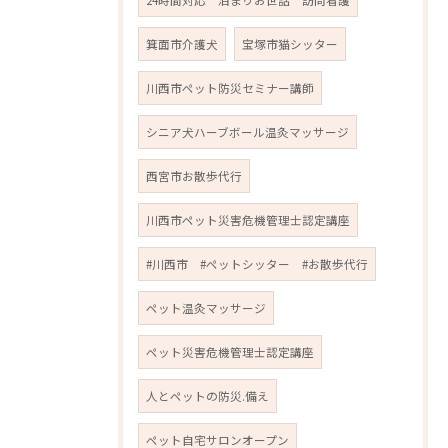
24時間対応 泊まりお世話 訪問看護
箕面市介護犬
宝塚市猫シッター
川西市ペット防災セミナー講師
シニア犬ハーブボール温灸マッサージ
西宮市お散歩代行
川西市ペット災害危機管理士認定講座
#川西市 #ペットシッター #お散歩代行
ペット温灸マッサージ
ペット災害危機管理士認定講座
人とペットの防災.備え
ペット自宅サロンオープン