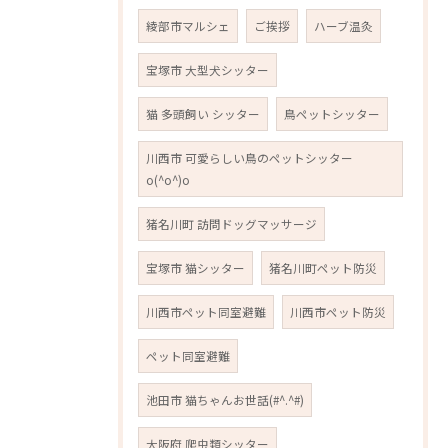
綾部市マルシェ
ご挨拶
ハーブ温灸
宝塚市 大型犬シッター
猫 多頭飼い シッター
鳥ペットシッター
川西市 可愛らしい鳥のペットシッター
o(^o^)o
猪名川町 訪問ドッグマッサージ
宝塚市 猫シッター
猪名川町ペット防災
川西市ペット同室避難
川西市ペット防災
ペット同室避難
池田市 猫ちゃんお世話(#^.^#)
大阪府 爬虫類シッター