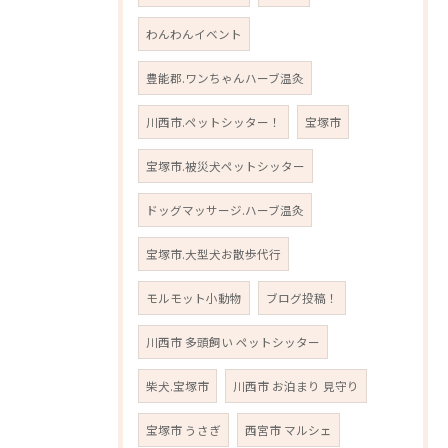
わんわんイベント
豊能郡.ワンちゃんハーブ温灸
川西市.ペットシッター！
宝塚市
宝塚市.被災犬ペットシッター
ドッグマッサージ.ハーブ温灸
宝塚市.大型犬お散歩代行
モルモット小動物
ブログ投稿！
川西市 多頭飼い ペットシッター
柴犬.宝塚市
川西市 お泊まり 見守り
宝塚市 うさぎ
西宮市 マルシェ