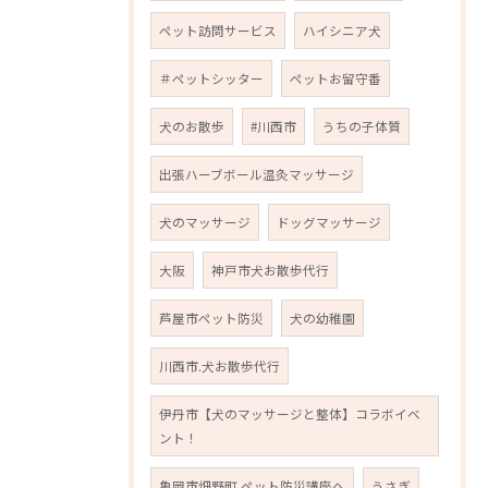
ペット訪問サービス
ハイシニア犬
＃ペットシッター
ペットお留守番
犬のお散歩
#川西市
うちの子体質
出張ハーブボール温灸マッサージ
犬のマッサージ
ドッグマッサージ
大阪
神戸市犬お散歩代行
芦屋市ペット防災
犬の幼稚園
川西市.犬お散歩代行
伊丹市【犬のマッサージと整体】コラボイベ
ント！
亀岡市畑野町.ペット防災講座へ
うさぎ