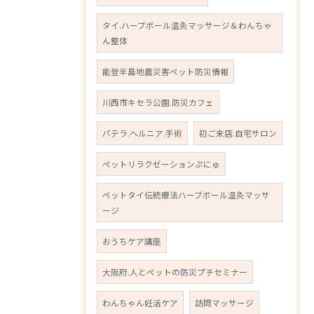
タイ.ハーブボール温灸マッサージ＆わんちゃ
ん整体
能登半島地震災害ペット防災情報
川西市キセラ公園.防災カフェ
パテラ.ヘルニア.手術
初ご来店.自宅サロン
ペットリラクゼーションぷにゅ
ペットタイ伝統療法ハーブボール温灸マッサ
ージ
おうちケア講座
大阪府.人とペットの防災プチセミナー
わんちゃん妊活ケア
訪問マッサージ