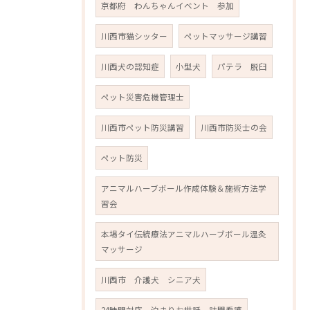
京都府 わんちゃんイベント 参加
川西市猫シッター
ペットマッサージ講習
川西犬の認知症
小型犬
パテラ 脱臼
ペット災害危機管理士
川西市ペット防災講習
川西市防災士の会
ペット防災
アニマルハーブボール作成体験＆施術方法学
習会
本場タイ伝統療法アニマルハーブボール温灸
マッサージ
川西市 介護犬 シニア犬