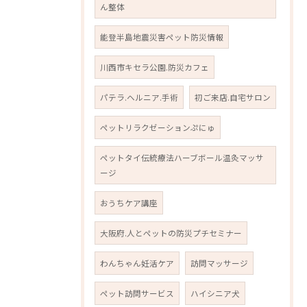
ん整体
能登半島地震災害ペット防災情報
川西市キセラ公園.防災カフェ
パテラ.ヘルニア.手術
初ご来店.自宅サロン
ペットリラクゼーションぷにゅ
ペットタイ伝統療法ハーブボール温灸マッサ
ージ
おうちケア講座
大阪府.人とペットの防災プチセミナー
わんちゃん妊活ケア
訪問マッサージ
ペット訪問サービス
ハイシニア犬