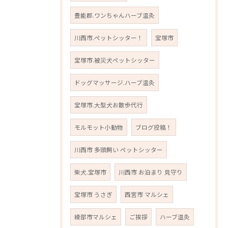
豊能郡.ワンちゃんハーブ温灸
川西市.ペットシッター！
宝塚市
宝塚市.被災犬ペットシッター
ドッグマッサージ.ハーブ温灸
宝塚市.大型犬お散歩代行
モルモット小動物
ブログ投稿！
川西市 多頭飼い ペットシッター
柴犬.宝塚市
川西市 お泊まり 見守り
宝塚市 うさぎ
西宮市 マルシェ
綾部市マルシェ
ご挨拶
ハーブ温灸