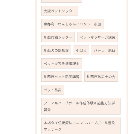
大阪ペットシッター
京都府 わんちゃんイベント 参加
川西市猫シッター
ペットマッサージ講習
川西犬の認知症
小型犬
パテラ 脱臼
ペット災害危機管理士
川西市ペット防災講習
川西市防災士の会
ペット防災
アニマルハーブボール作成体験＆施術方法学
習会
本場タイ伝統療法アニマルハーブボール温灸
マッサージ