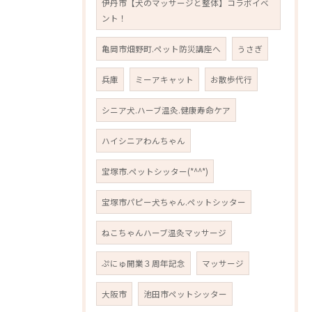
伊丹市【犬のマッサージと整体】コラボイベ
ント！
亀岡市畑野町.ペット防災講座へ
うさぎ
兵庫
ミーアキャット
お散歩代行
シニア犬.ハーブ温灸.健康寿命ケア
ハイシニアわんちゃん
宝塚市.ペットシッター(*^^*)
宝塚市パピー犬ちゃん.ペットシッター
ねこちゃんハーブ温灸マッサージ
ぷにゅ開業３周年記念
マッサージ
大阪市
池田市ペットシッター