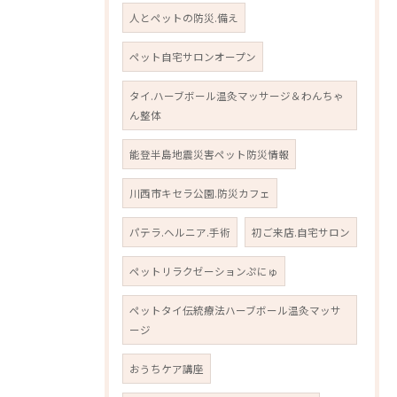
人とペットの防災.備え
ペット自宅サロンオープン
タイ.ハーブボール温灸マッサージ＆わんちゃ
ん整体
能登半島地震災害ペット防災情報
川西市キセラ公園.防災カフェ
パテラ.ヘルニア.手術
初ご来店.自宅サロン
ペットリラクゼーションぷにゅ
ペットタイ伝統療法ハーブボール温灸マッサ
ージ
おうちケア講座