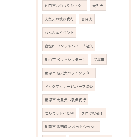
池田市お泊まりシッター
大型犬
大型犬お散歩代行
盲目犬
わんわんイベント
豊能郡.ワンちゃんハーブ温灸
川西市.ペットシッター！
宝塚市
宝塚市.被災犬ペットシッター
ドッグマッサージ.ハーブ温灸
宝塚市.大型犬お散歩代行
モルモット小動物
ブログ投稿！
川西市 多頭飼い ペットシッター