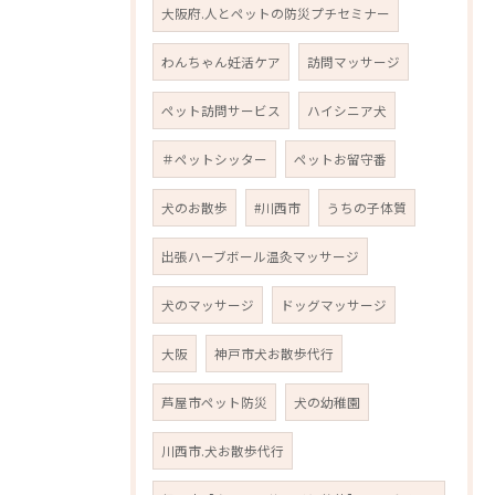
大阪府.人とペットの防災プチセミナー
わんちゃん妊活ケア
訪問マッサージ
ペット訪問サービス
ハイシニア犬
＃ペットシッター
ペットお留守番
犬のお散歩
#川西市
うちの子体質
出張ハーブボール温灸マッサージ
犬のマッサージ
ドッグマッサージ
大阪
神戸市犬お散歩代行
芦屋市ペット防災
犬の幼稚園
川西市.犬お散歩代行