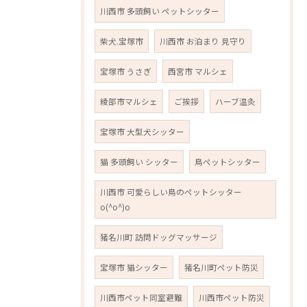
川西市 多頭飼い ペットシッター
柴犬.宝塚市
川西市 お泊まり 見守り
宝塚市 うさぎ
西宮市 マルシェ
綾部市マルシェ
ご挨拶
ハーブ温灸
宝塚市 大型犬シッター
猫 多頭飼い シッター
鳥ペットシッター
川西市 可愛らしい鳥のペットシッター
o(^o^)o
猪名川町 訪問ドッグマッサージ
宝塚市 猫シッター
猪名川町ペット防災
川西市ペット同室避難
川西市ペット防災