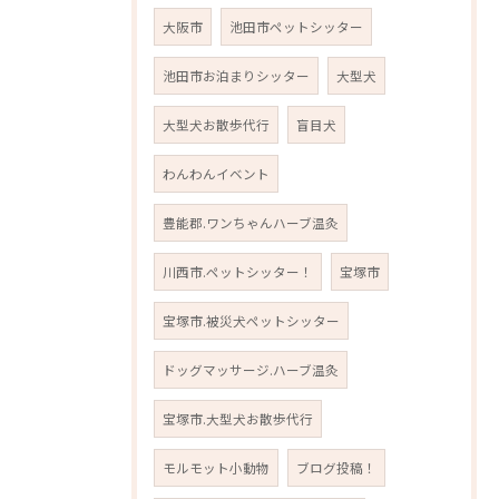
大阪市
池田市ペットシッター
池田市お泊まりシッター
大型犬
大型犬お散歩代行
盲目犬
わんわんイベント
豊能郡.ワンちゃんハーブ温灸
川西市.ペットシッター！
宝塚市
宝塚市.被災犬ペットシッター
ドッグマッサージ.ハーブ温灸
宝塚市.大型犬お散歩代行
モルモット小動物
ブログ投稿！