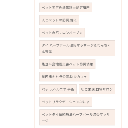
ペット災害危機管理士認定講座
人とペットの防災.備え
ペット自宅サロンオープン
タイ.ハーブボール温灸マッサージ＆わんちゃ
ん整体
能登半島地震災害ペット防災情報
川西市キセラ公園.防災カフェ
パテラ.ヘルニア.手術
初ご来店.自宅サロン
ペットリラクゼーションぷにゅ
ペットタイ伝統療法ハーブボール温灸マッサ
ージ