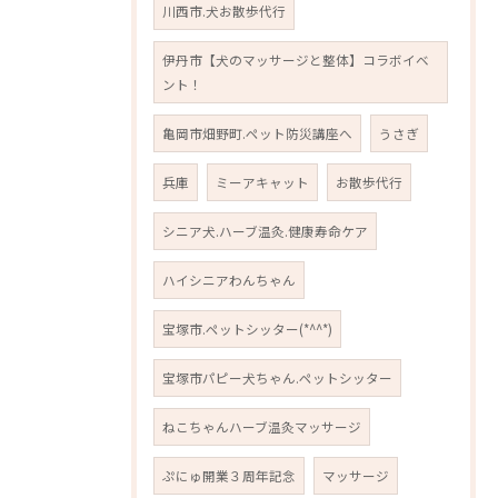
川西市.犬お散歩代行
伊丹市【犬のマッサージと整体】コラボイベ
ント！
亀岡市畑野町.ペット防災講座へ
うさぎ
兵庫
ミーアキャット
お散歩代行
シニア犬.ハーブ温灸.健康寿命ケア
ハイシニアわんちゃん
宝塚市.ペットシッター(*^^*)
宝塚市パピー犬ちゃん.ペットシッター
ねこちゃんハーブ温灸マッサージ
ぷにゅ開業３周年記念
マッサージ