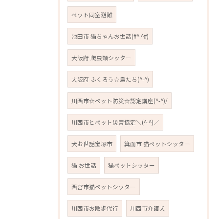
ペット同室避難
池田市 猫ちゃんお世話(#^.^#)
大阪府 爬虫類シッター
大阪府 ふくろう☆鳥たち(^-^)
川西市☆ペット防災☆認定講座(^-^)/
川西市とペット災害協定＼(^-^)／
犬お世話宝塚市
箕面市 猫ペットシッター
猫 お世話
猫ペットシッター
西宮市猫ペットシッター
川西市お散歩代行
川西市介護犬