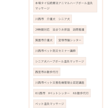
本場タイ伝統療法アニマルハーブボール温灸
マッサージ
川西市 介護犬 シニア犬
24時間対応 泊まりお世話 訪問看護
箕面市介護犬
宝塚市猫シッター
川西市ペット防災セミナー講師
シニア犬ハーブボール温灸マッサージ
西宮市お散歩代行
川西市ペット災害危機管理士認定講座
#川西市 #ペットシッター #お散歩代行
ペット温灸マッサージ