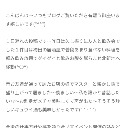
こんばんは～いつもブログご覧いただき有難う御座いま
す嬉しいです(*^^*)
１日遅れの投稿です…昨日は久し振りに友人と飲み会で
した１件目は梅田の居酒屋で普段あまり食べない料理を
頼み飲み放題でグイグイと飲みお腹を膨らませ北新地へ
移動(^○^)
昔お友達が通って居たお店の様でマスターと懐かし話で
盛り上がって居ました～羨ましい～私も誰かと昔話した
いな～お刺身がメチャ美味しくて声が出た～そうそう珍
しいキュウイ酒も美味しかったです(⌒‐⌒)
今後の仕事方針や夢を語り合い又イベント開催の話など