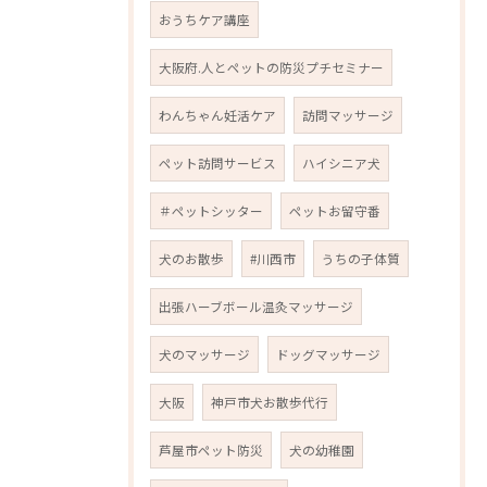
おうちケア講座
大阪府.人とペットの防災プチセミナー
わんちゃん妊活ケア
訪問マッサージ
ペット訪問サービス
ハイシニア犬
＃ペットシッター
ペットお留守番
犬のお散歩
#川西市
うちの子体質
出張ハーブボール温灸マッサージ
犬のマッサージ
ドッグマッサージ
大阪
神戸市犬お散歩代行
芦屋市ペット防災
犬の幼稚園